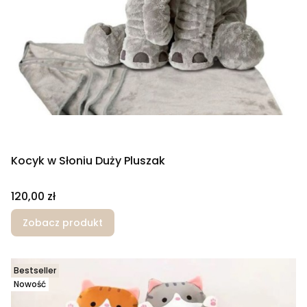
Kocyk w Słoniu Duży Pluszak
Cena
120,00 zł
Zobacz produkt
Bestseller
Nowość