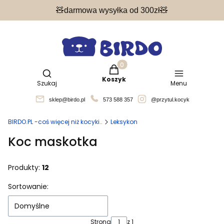
🧸darmowa wysyłka od 300zł🧸
Produkty w koszyku: 0. Zobacz 
Otwórz wyszukiwarkę
Koszyk
Szukaj
Menu
sklep@birdo.pl
573 588 357
@przytul.kocyk
BIRDO.PL -coś więcej niż kocyki..
Leksykon
Koc maskotka
Produkty:
12
Lista produktów
Sortowanie:
Domyślne
Strona
z 1