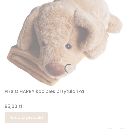
PIESIO HARRY koc pies przytulanka
Cena
95,00 zł
Zobacz produkt