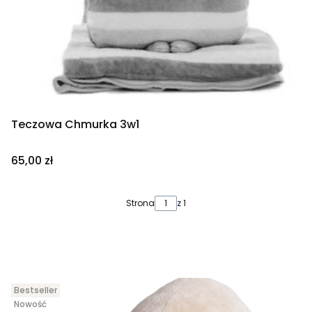
Teczowa Chmurka 3w1
Cena
65,00 zł
Strona
z 1
Bestseller
Nowość