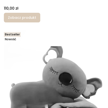
Cena
110,00 zł
Zobacz produkt
Bestseller
Nowość