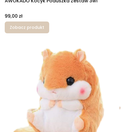
AWOKADO Kocyk Poduszka Zestaw 3w1
Cena
99,00 zł
Zobacz produkt