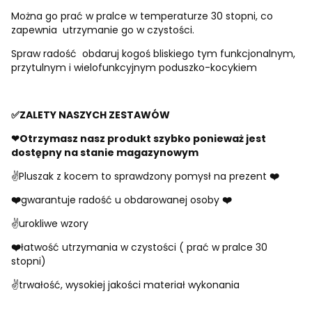
Można go prać w pralce w temperaturze 30 stopni, co
zapewnia utrzymanie go w czystości.
Spraw radość obdaruj kogoś bliskiego tym funkcjonalnym,
przytulnym i wielofunkcyjnym poduszko-kocykiem
✅
ZALETY NASZYCH ZESTAWÓW
❤Otrzymasz nasz produkt szybko ponieważ jest
dostępny na stanie magazynowym
✌️Pluszak z kocem to sprawdzony pomysł na prezent
❤
❤
gwarantuje radość u obdarowanej osoby
❤
✌️urokliwe wzory
❤
łatwość utrzymania w czystości ( prać w pralce 30
stopni)
✌️trwałość, wysokiej jakości materiał wykonania