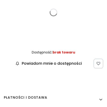
TREŚĆ USŁUGI HAFTU ( ( 25ZŁ)
Opcjonalne
kolor nici haftu
Opcjonalne
ZAPAKIJ NA PREZENT (18ZŁ)
Opcjonalne
Dostępność:
brak towaru
Powiadom mnie o dostępności
Linki w stopce
PŁATNOŚCI I DOSTAWA