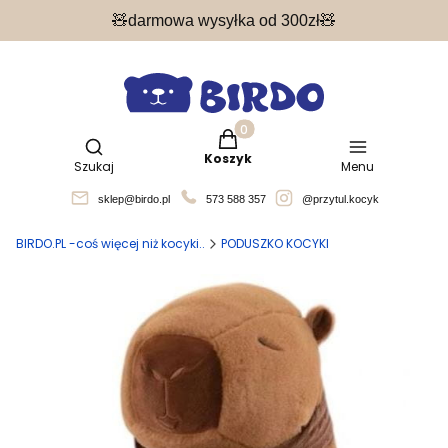
🧸darmowa wysyłka od 300zł🧸
Produkty w koszyku: 0. Zobacz 
Otwórz wyszukiwarkę
Koszyk
Szukaj
Menu
sklep@birdo.pl
573 588 357
@przytul.kocyk
BIRDO.PL -coś więcej niż kocyki..
PODUSZKO KOCYKI