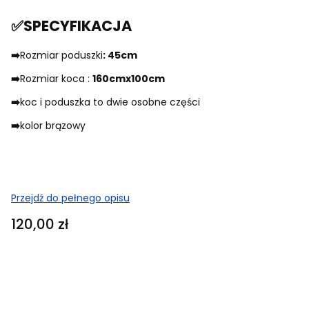
✅SPECYFIKACJA
➡️
Rozmiar poduszki
: 45cm
➡️
Rozmiar koca :
160cmx100cm
➡️
koc i poduszka to dwie osobne części
➡️
kolor brązowy
Przejdź do pełnego opisu
Cena
120,00 zł
Dodatkowe warianty
Poszczególne warianty mogą różnić się ceną