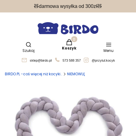
🧸darmowa wysyłka od 300zł🧸
Produkty w koszyku: 0. Zobacz 
Otwórz wyszukiwarkę
Koszyk
Szukaj
Menu
sklep@birdo.pl
573 588 357
@przytul.kocyk
BIRDO.PL -coś więcej niż kocyki..
NIEMOWLĘ