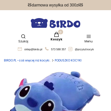
🧸darmowa wysyłka od 300zł🧸
Produkty w koszyku: 0. Zobacz 
Otwórz wyszukiwarkę
Koszyk
Szukaj
Menu
sklep@birdo.pl
573 588 357
@przytul.kocyk
BIRDO.PL -coś więcej niż kocyki..
PODUSZKO KOCYKI