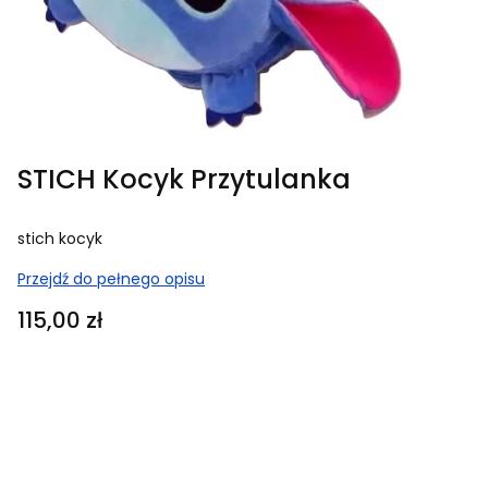
STICH Kocyk Przytulanka
stich kocyk
Przejdź do pełnego opisu
Cena
115,00 zł
Dodatkowe warianty
Poszczególne warianty mogą różnić się ceną
TREŚĆ USŁUGI HAFTU ( ( 25ZŁ)
Opcjonalne