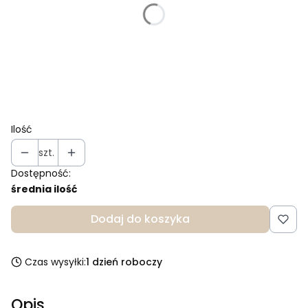
kolor nici haftu
Opcjonalne
ZAPAKIJ NA PREZENT (18ZŁ)
Opcjonalne
Ilość
szt.
Dostępność:
średnia ilość
Dodaj do koszyka
Czas wysyłki:
1 dzień roboczy
Opis