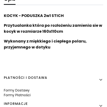
KOCYK - PODUSZKA 2w1 STICH
Przytualanka która po rozłożeniu zamienia sie w
kocyk w rozmiarze 160x110cm
Wykonany z miękkiego i ciepłego polaru,
przyjemnego w dotyku
Linki w stopce
PŁATNOŚCI I DOSTAWA
Formy Dostawy
Formy Płatności
INFORMACJE